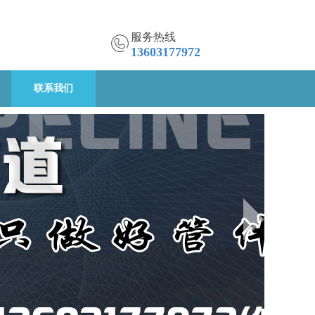
服务热线
13603177972
联系我们