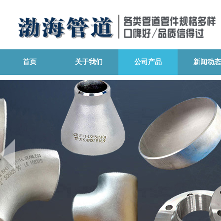
首页
关于我们
公司产品
新闻动态