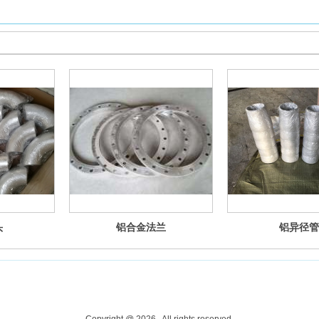
头
铝合金法兰
铝异径管