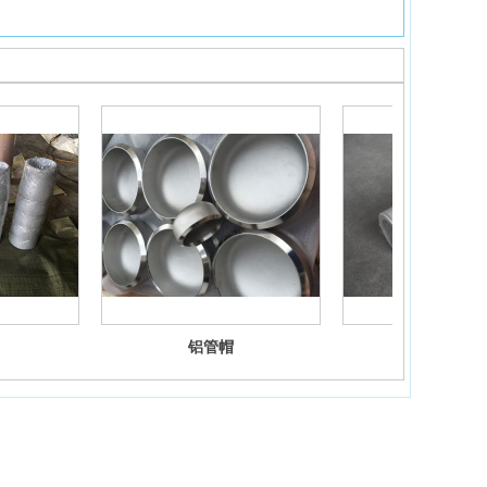
铝管帽
铝三通